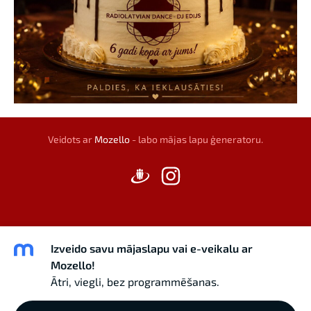
Veidots ar
Mozello
- labo mājas lapu ģeneratoru.
Izveido savu mājaslapu vai e-veikalu ar
Mozello!
Ātri, viegli, bez programmēšanas.