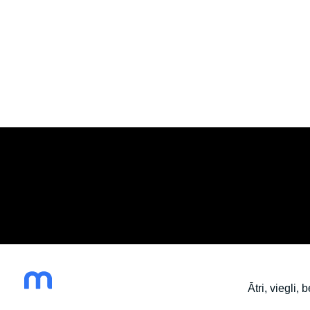
Izveido savu mājasla
Ātri, viegli