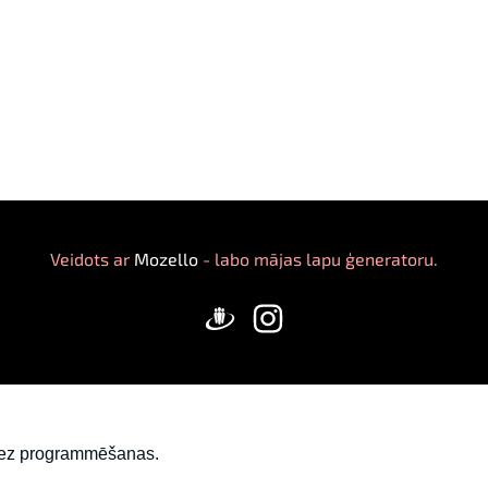
Veidots ar
Mozello
- labo mājas lapu ģeneratoru.
pu vai e-veikalu ar Mozello!
, bez programmēšanas.