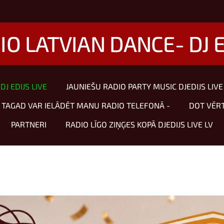
IO LATVIAN DANCE- DJ E
J EDIJS LIVE
JAUNIEŠU RADIO PARTY MUSIC DJEDIJS LIVE
TAGAD VAR IELĀDĒT MANU RADIO TELEFONĀ -
DOT VĒR
PARTNERI
RADIO LĪGO ZIŅĢES KOPĀ DJEDIJS LIVE LV